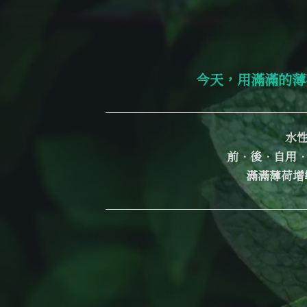
今天，用滿滿的
水性
前．後．自用．
滿滿薄荷增