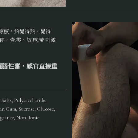
荷的超涼感，給覺得熱、覺得
壹.零、敏.感.帶 刺激
醒腦性奮，感官直接重
lts, Polysaccharide,
an Gum, Sucrose, Glucose,
agrance, Non- Ionic