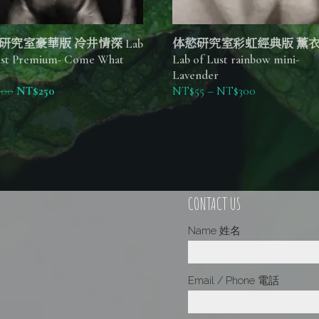
研究室豪華版 冷井情深 Lab
体慾研究室彩虹經典版 薰
ust Premium- Come What
Lab of Lust rainbow mini-
Lavender
300
NT$
250
NT$
55
–
NT$
300
CONTACT US
Name 姓名
Email / Phone 電話