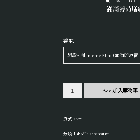
前．後．自用．
滿滿薄荷增
香味
Add 加入購物車
貨號:
st-mt
分類:
Lab of Lust sensitive