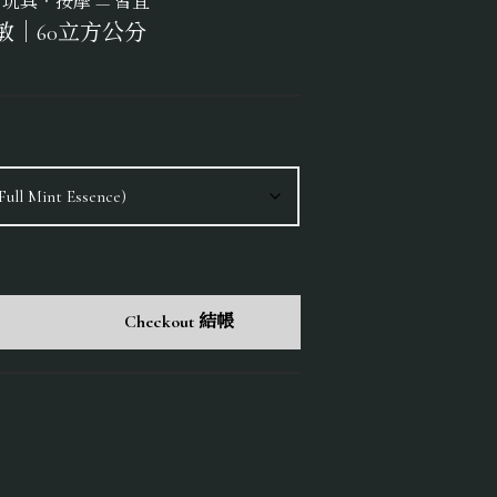
玩具．按摩 — 皆宜
敏｜60立方公分
Checkout 結帳