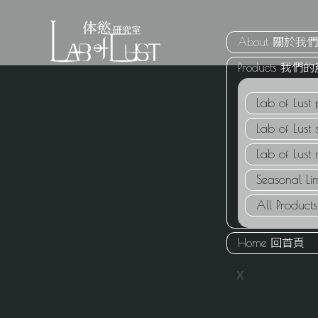
Skip
About 關於我
to
Products 我們
content
Lab of Lust
Lab of Lust s
Lab of Lust
Seasonal 
All Produ
Home 回首頁
X