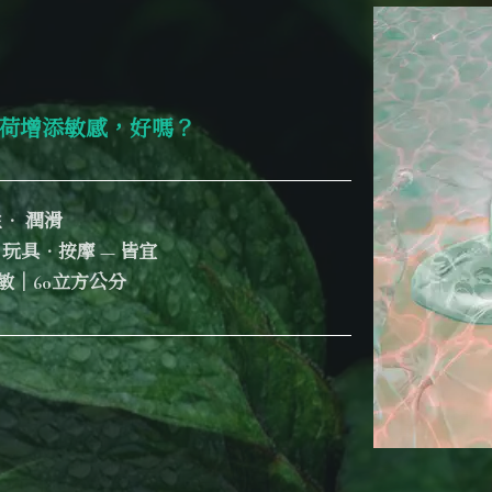
薄荷增添敏感，好嗎？
． 潤滑
玩具．按摩 — 皆宜
敏｜60立方公分