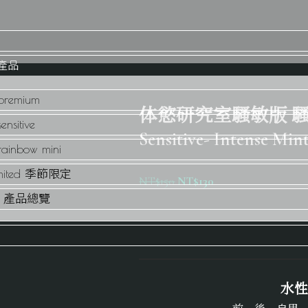
們
的產品
 premium
体慾研究室騷敏版 騷敏神油
ensitive
Sensitive- Intense Min
 rainbow mini
Limited 季節限定
NT$
150
NT$
130
cts 產品總覽
水性