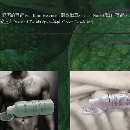
(滿滿的薄荷 Full Mint Essence), 騷敏海軍Sensual Navy (海洋+薄荷 Mar
騷敏正太Oriental Twink(綠茶+薄荷 Green Tea+Mint)