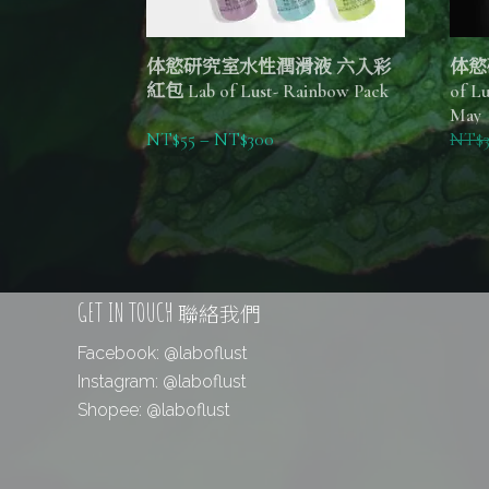
体慾研究室水性潤滑液 六入彩
体慾
紅包 Lab of Lust- Rainbow Pack
of L
May
NT$
55
–
NT$
300
NT$
GET IN TOUCH
聯絡我們
Facebook:
@laboflust
Instagram:
@laboflust
Shopee:
@laboflust