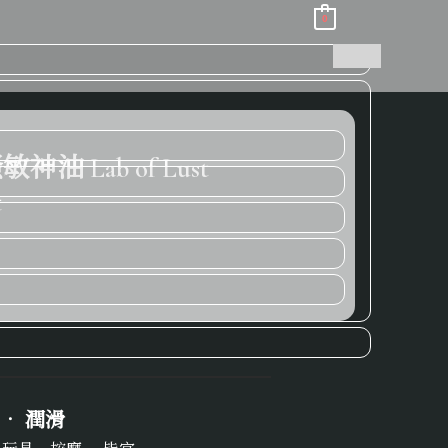
0
 Lab of Lust
t
． 潤滑