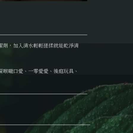
潔劑，加入清水輕輕搓揉就能乾淨清
深喉嚨口愛、一零愛愛、後庭玩具、