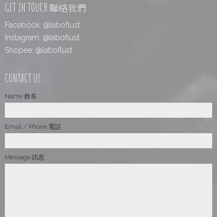
GET IN TOUCH
聯絡我們
Facebook:
@laboflust
Instagram:
@laboflust
Shopee:
@laboflust
CONTACT US
Name 姓名
Email / Phone 電話
Message 訊息