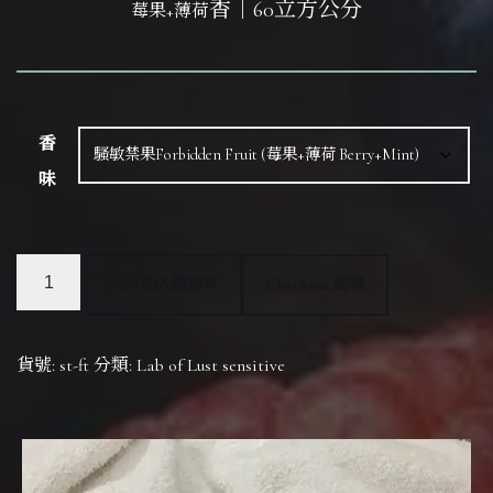
香｜60立方公分
莓果+薄荷
香
味
Add 加入購物車
Checkout 結帳
貨號:
st-ft
分類:
Lab of Lust sensitive