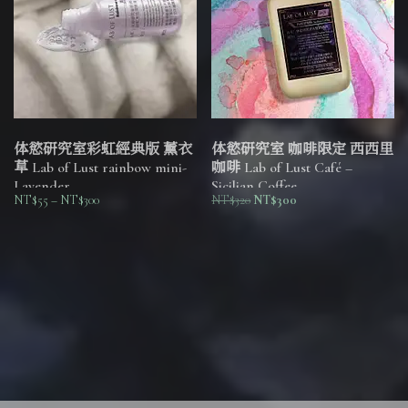
体慾研究室彩虹經典版 薰衣
体慾研究室 咖啡限定 西西里
草 Lab of Lust rainbow mini-
咖啡 Lab of Lust Café –
Lavender
Sicilian Coffee
NT$
55
–
NT$
300
NT$
320
NT$
300