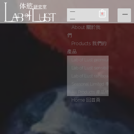
0
Skip
to
About 關於我
content
們
Products 我們的
產品
Lab of Lust premium
Lab of Lust sensitive
Lab of Lust rainbow mini
Seasonal Limited 季節限定
All Products 產品總覽
Home 回首頁