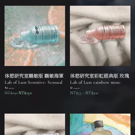
体慾研究室騷敏版 騷敏海軍
体慾研究室彩虹經典版 玫瑰
Lab of Lust Sensitive- Sensual
Lab of Lust rainbow mini-
Navy
Rose
NT$
150
NT$
130
NT$
55
–
NT$
300