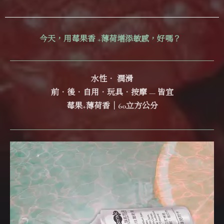
今天，用莓果香 +薄荷增添敏感，好嗎？
水性． 潤滑
前．後．自用．玩具．按摩 — 皆宜
莓果+薄荷香｜60立方公分